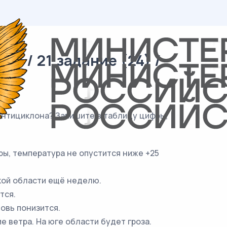
я / 21 задание (24) /
антициклона? Запишите в таблицу цифры,
ры, температура не опустится ниже +25
кой области ещё неделю.
тся.
овь понизится.
 ветра. На юге области будет гроза.