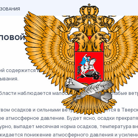
АЗОВАНИЯ
вой) материал ОГЭ / Географи
ний содержится информация о погоде, характерной для 
ывания.
 области наблюдается малооблачная погода, слабые вет
твом осадков и сильными ветрами продержится в Тверс
е атмосферное давление. Будет ясно, осадки прекратя
урно, выпадет месячная норма осадков, температура вн
жидается понижение атмосферного давления и усиление