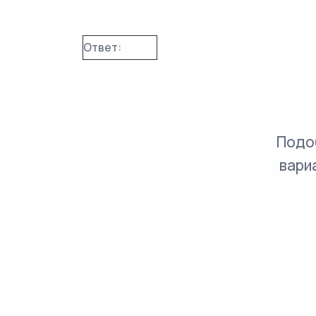
Ответ:
Подо
вари