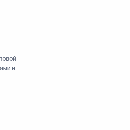
повой
ами и