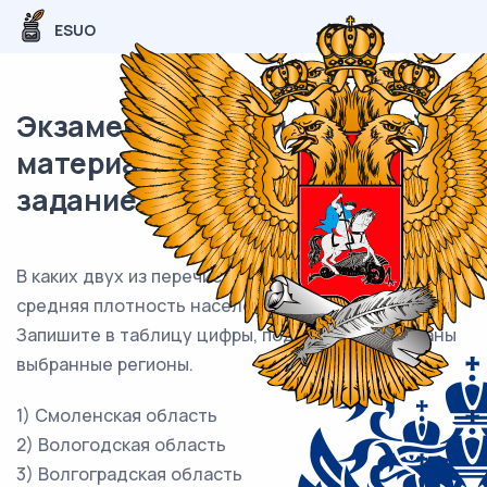
ESUO
Экзаменационный (типовой)
материал ОГЭ / География / 24
задание (24) / 63
В каких двух из перечисленных регионов России
средняя плотность населения наибольшая?
Запишите в таблицу цифры, под которыми указаны
выбранные регионы.
1) Смоленская область
2) Вологодская область
3) Волгоградская область