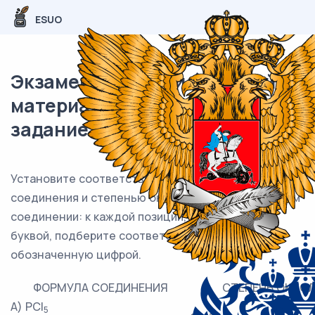
ESUO
Экзаменационный (типовой)
материал ОГЭ / Химия / 04
задание (24) / 50
Установите соответствие между формулой
соединения и степенью окисления фосфора в этом
соединении: к каждой позиции, обозначенной
буквой, подберите соответствующую позицию,
обозначенную цифрой.
ФОРМУЛА СОЕДИНЕНИЯ
СТЕПЕНЬ ОКИС
А) PCl
5