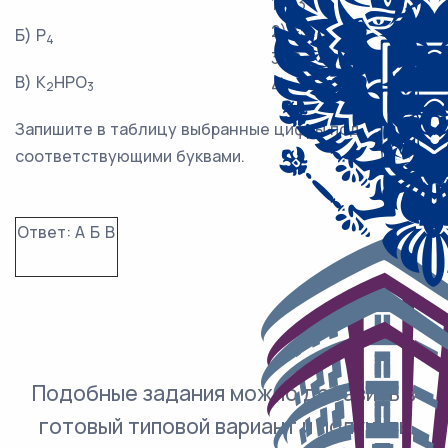
1) +3
2) +5
Б) P
4
3) 0
В) K
HPO
4) –3
2
3
Запишите в таблицу выбранные цифры под
соответствующими буквами.
Ответ:
А
Б
В
Подобные задания можно добавить в
готовый типовой вариант и получить