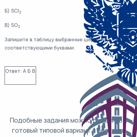
1) 0
2) +4
Б) SCl
2
3) +2
В) SO
4) –2
2
Запишите в таблицу выбранные цифры под
соответствующими буквами.
Ответ:
А
Б
В
Подобные задания можно добавить в
готовый типовой вариант и получить