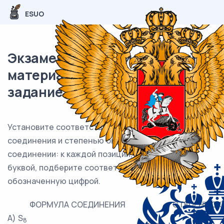
ESUO
Экзаменационный (типовой)
материал ОГЭ / Химия / 04
задание (24) / 51
Установите соответствие между формулой
соединения и степенью окисления серы в этом
соединении: к каждой позиции, обозначенной
буквой, подберите соответствующую позицию,
обозначенную цифрой.
ФОРМУЛА СОЕДИНЕНИЯ
СТЕПЕНЬ ОК
А) S
8