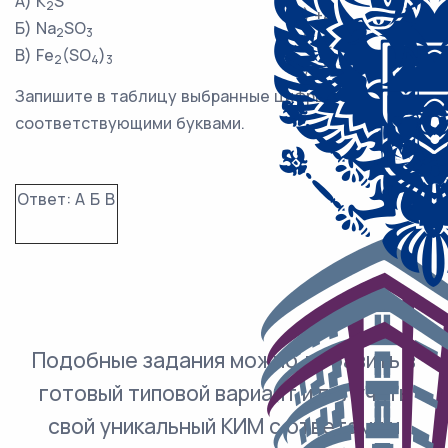
А) K
S
2
2) +4
Б) Na
SO
2
3
3) +2
В) Fe
(SO
)
2
4
3
4) –2
Запишите в таблицу выбранные цифры под
соответствующими буквами.
Ответ:
А
Б
В
Подобные задания можно добавить в
готовый типовой вариант и получить
свой уникальный КИМ с ответами и