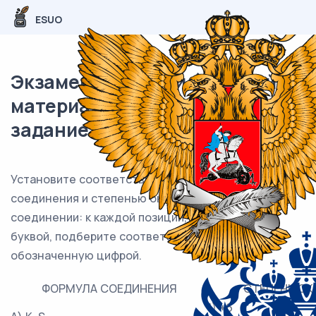
ESUO
Экзаменационный (типовой)
материал ОГЭ / Химия / 04
задание (24) / 52
Установите соответствие между формулой
соединения и степенью окисления серы в этом
соединении: к каждой позиции, обозначенной
буквой, подберите соответствующую позицию,
обозначенную цифрой.
ФОРМУЛА СОЕДИНЕНИЯ
СТЕПЕНЬ ОК
1) +6