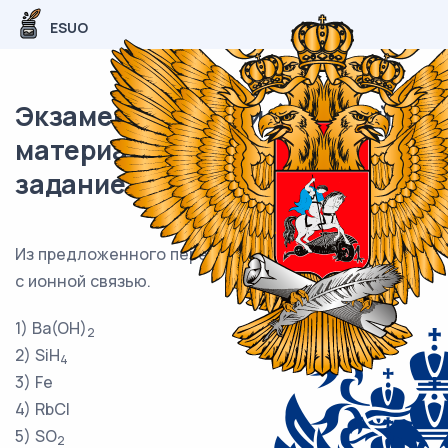
ESUO
Экзаменационный (типовой)
материал ОГЭ / Химия / 05
задание (24) / 53
Из предложенного перечня выберите два вещества
с ионной связью.
1) Ba(OH)
2
2) SiH
4
3) Fe
4) RbCl
5) SO
2