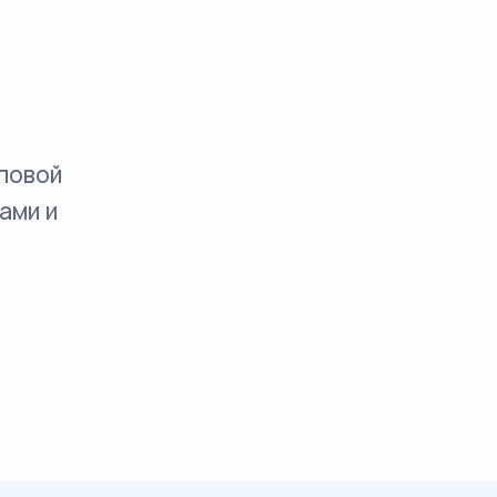
повой
ами и