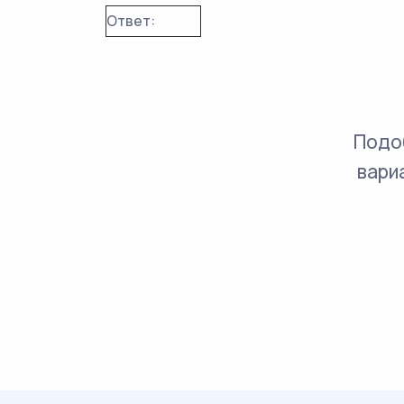
Ответ:
Подо
вари