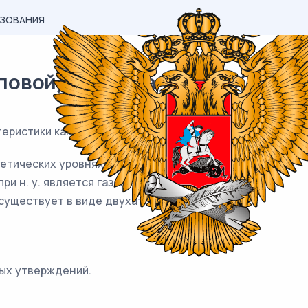
АЗОВАНИЯ
вой) материал ОГЭ / Химия / 
ристики как хлора, так и брома?
етических уровнях.
и н. у. является газом.
существует в виде двухатомных молекул.
ых утверждений.