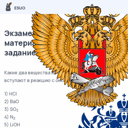
ESUO
Экзаменационный (типовой)
материал ОГЭ / Химия / 08
задание (24) / 68
Какие два вещества из предложенного перечня
вступают в реакцию с оксидом рубидия?
1) HCl
2) BaO
3) SO
3
4) N
2
5) LiOH