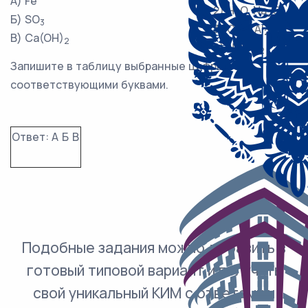
А) Fe
2) H
O, Na
O
2
2
Б) SO
3
3) CO
, Al
O
2
2
3
В) Ca(OH)
2
4) HCl, O
2
Запишите в таблицу выбранные цифры под
соответствующими буквами.
Ответ:
А
Б
В
Подобные задания можно добавить в
готовый типовой вариант и получить
свой уникальный КИМ с ответами и