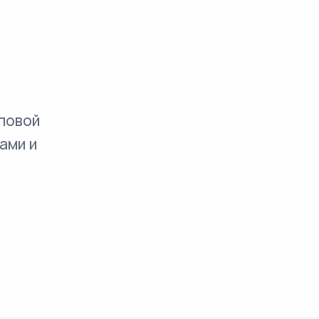
повой
ами и