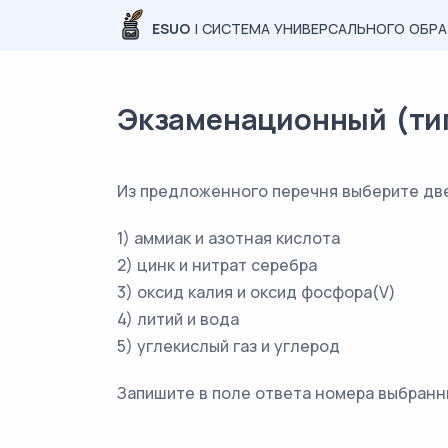
ESUO
| СИСТЕМА УНИВЕРСАЛЬНОГО ОБР
Экзаменационный (типо
Из предложенного перечня выберите две
1) аммиак и азотная кислота
2) цинк и нитрат серебра
3) оксид калия и оксид фосфора(V)
4) литий и вода
5) углекислый газ и углерод
Запишите в поле ответа номера выбранн