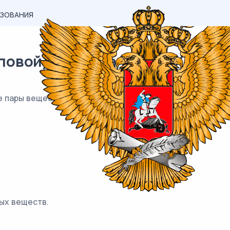
АЗОВАНИЯ
вой) материал ОГЭ / Химия / 1
 пары веществ, между которыми протекает реакция за
ых веществ.