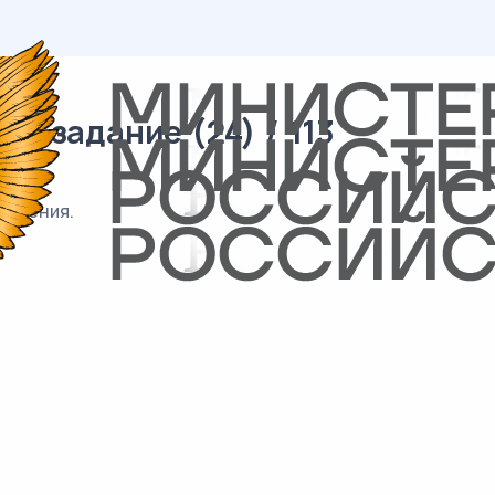
1 задание (24) / 113
мещения.