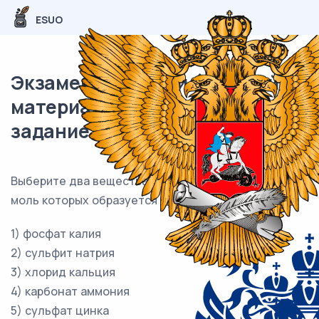
ESUO
Экзаменационный (типовой)
материал ОГЭ / Химия / 13
задание (24) / 55
Выберите два вещества, при полной диссоциации 1
моль которых образуется 2 моль катионов.
1) фосфат калия
2) сульфит натрия
3) хлорид кальция
4) карбонат аммония
5) сульфат цинка