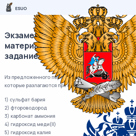
ESUO
Экзаменационный (типовой)
материал ОГЭ / Химия / 11
задание (24) / 109
Из предложенного перечня выберите вещества,
которые разлагаются при небольшом нагревании.
1) сульфат бария
2) фтороводород
3) карбонат аммония
4) гидроксид меди(II)
5) гидроксид калия