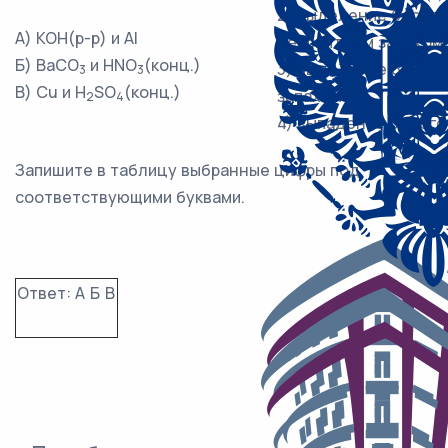
2) выделение бесцве
А) KOH(р-р) и Al
неприятным запахом
Б) BaCO
и HNO
(конц.)
3) выделение бурого
3
3
В) Cu и H
SO
(конц.)
запахом
2
4
4) выпадение белого
Запишите в таблицу выбранные цифры под
соответствующими буквами.
Ответ:
А
Б
В