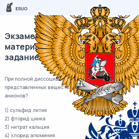
ESUO
Экзаменационный (типовой)
материал ОГЭ / Химия / 13
задание (24) / 52
При полной диссоциации 1 моль каких двух из
представленных веществ образуется 2 моль
анионов?
1) сульфид лития
2) фторид цинка
3) нитрат кальция
4) хлорид алюминия