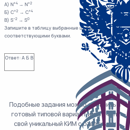
+4
+2
А) N
→ N
1) окисление
+2
+4
Б) C
→ C
2) восстановление
–2
0
В) S
→ S
Запишите в таблицу выбранные цифры под
соответствующими буквами.
Ответ:
А
Б
В
Подобные задания можно добавить в
готовый типовой вариант и получить
свой уникальный КИМ с ответами и