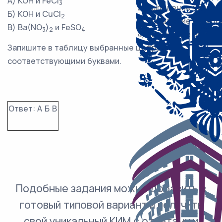
А) KOH и FeCl
3
2) выпадение чёрног
Б) KOH и CuCl
2
3) выпадение голубо
В) Ba(NO
)
и FeSO
3
2
4
4) выпадение бурого
Запишите в таблицу выбранные цифры под
соответствующими буквами.
Ответ:
А
Б
В
Подобные задания можно добавить в
готовый типовой вариант и получить
свой уникальный КИМ с ответами и