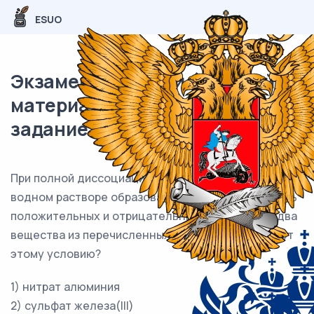
ESUO
Экзаменационный (типовой)
материал ОГЭ / Химия / 13
задание (24) / 58
При полной диссоциации 0,1 моль вещества в
водном растворе образовалось суммарно 0,4 моль
положительных и отрицательных ионов. Какие два
вещества из перечисленных ниже удовлетворяют
этому условию?
1) нитрат алюминия
2) сульфат железа(III)