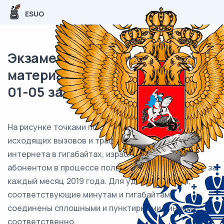
ESUO
Экзаменационный (типовой)
материал ОГЭ / Математика /
01-05 задания (24) / 85
На рисунке точками показано количество минут
исходящих вызовов и трафик мобильного
интернета в гигабайтах, израсходованных
абонентом в процессе пользования смартфоном, за
каждый месяц 2019 года. Для удобства точки,
соответствующие минутам и гигабайтам,
соединены сплошными и пунктирными линиями
соответственно.