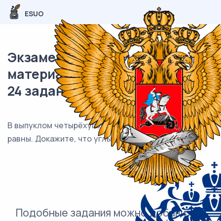
ESUO
Экзаменационный (типовой)
материал ОГЭ / Математика /
24 задания (24) / 83
В выпуклом четырёхугольнике ABCD углы CDB и CAB
равны. Докажите, что углы BCA и BDA также равны.
Подобные задания можно добавить в