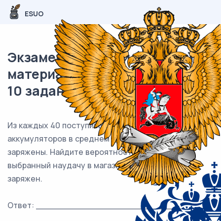
ESUO
Экзаменационный (типовой)
материал ОГЭ / Математика /
10 задания (24) / 77
Из каждых 40 поступивших в продажу
аккумуляторов в среднем 37 аккумуляторов
заряжены. Найдите вероятность того, что
выбранный наудачу в магазине аккумулятор не
заряжен.
Ответ: ___________________________.