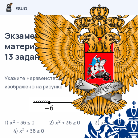
ESUO
Экзаменационный (типовой)
материал ОГЭ / Математика /
13 задания (24) / 86
Укажите неравенство, решение которого
изображено на рисунке.
2
2
2
1) x
− 36 ≤ 0 2) x
+ 36 ≥ 0 3) x
− 36 ≥ 0
2
4) x
+ 36 ≤ 0