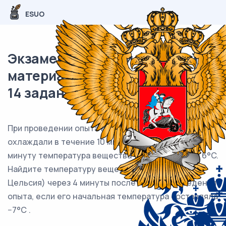
ESUO
Экзаменационный (типовой)
материал ОГЭ / Математика /
14 задания (24) / 70
При проведении опыта вещество равномерно
охлаждали в течение 10 минут. При этом каждую
минуту температура вещества уменьшалась на 6°C.
Найдите температуру вещества (в градусах
Цельсия) через 4 минуты после начала проведения
опыта, если его начальная температура составляла
−7°C .