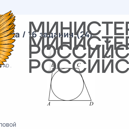
ика / 16 задания (24)
 AD .
повой