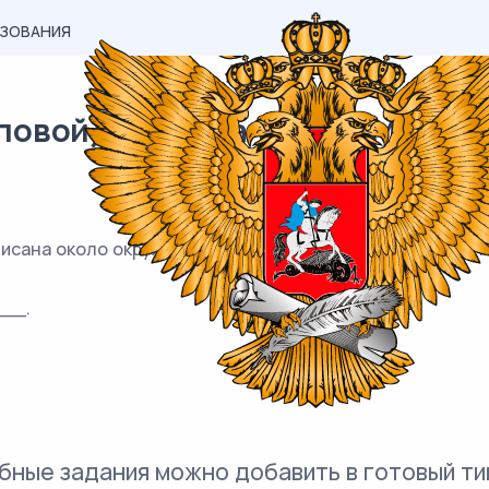
АЗОВАНИЯ
овой) материал ОГЭ / Математ
ана около окружности, AB = 7 , BC = 5, CD = 9. Найдите
__.
бные задания можно добавить в готовый ти