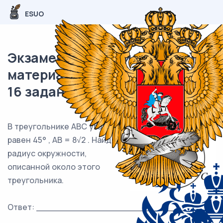
ESUO
Экзаменационный (типовой)
материал ОГЭ / Математика /
16 задания (24) / 91
В треугольнике ABC угол C
равен 45° , AB = 8√2 . Найдите
радиус окружности,
описанной около этого
треугольника.
Ответ: ___________________________.