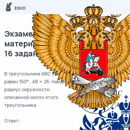
ESUO
Экзаменационный (типовой)
материал ОГЭ / Математика /
16 задания (24) / 93
В треугольнике ABC угол C
равен 150° , AB = 26. Найдите
радиус окружности,
описанной около этого
треугольника.
Ответ:
___________________________.