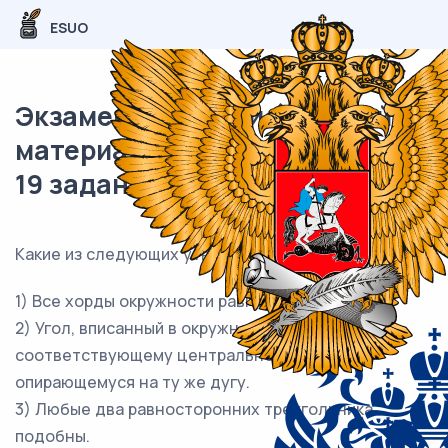
ESUO
Экзаменационный (типовой)
материал ОГЭ / Математика /
19 задания (24) / 74
Какие из следующих утверждений верны?
1) Все хорды окружности равны между собой.
2) Угол, вписанный в окружность, равен
соответствующему центральному углу,
опирающемуся на ту же дугу.
3) Любые два равносторонних треугольника
подобны.