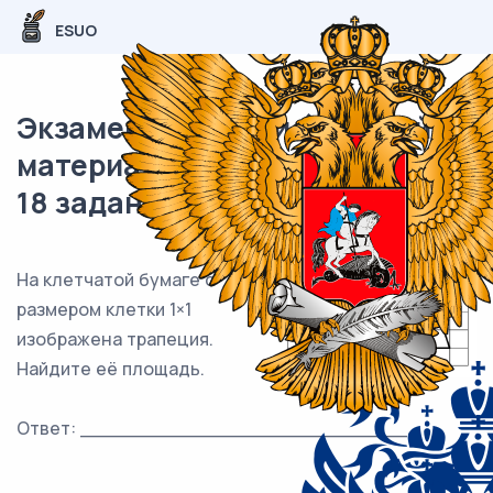
ESUO
Экзаменационный (типовой)
материал ОГЭ / Математика /
18 задания (24) / 67
На клетчатой бумаге с
размером клетки 1×1
изображена трапеция.
Найдите её площадь.
Ответ: ___________________________.