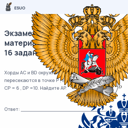
ESUO
Экзаменационный (типовой)
материал ОГЭ / Математика /
16 задания (24) / 75
Хорды AC и BD окружности
пересекаются в точке P , BP =15,
CP = 6 , DP =10. Найдите AP.
Ответ: ___________________________.