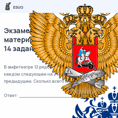
ESUO
Экзаменационный (типовой)
материал ОГЭ / Математика /
14 задания (24) / 63
В амфитеатре 12 рядов. В первом ряду 18 мест, а в
каждом следующем на 2 места больше, чем в
предыдущем. Сколько всего мест в амфитеатре?
Ответ: ___________________________.