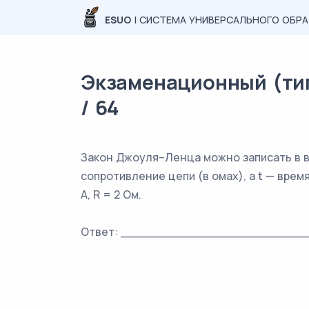
ESUO
| СИСТЕМА УНИВЕРСАЛЬНОГО ОБР
Экзаменационный (тип
/ 64
Закон Джоуля–Ленца можно записать в в
сопротивление цепи (в омах), а t — время 
A, R = 2 Ом.
Ответ: _________________________