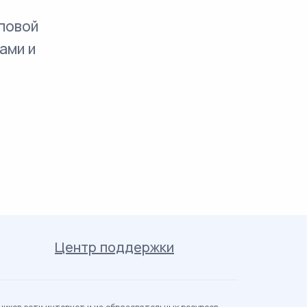
повой
ами и
Центр поддержки