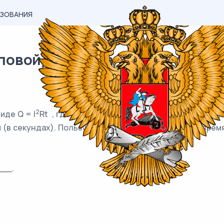
АЗОВАНИЯ
овой) материал ОГЭ / Математ
2
иде Q = I
Rt , где Q — количество теплоты (в джоулях), 
(в секундах). Пользуясь этой формулой, найдите время t 
__.