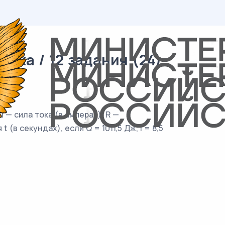
ика / 12 задания (24)
I — сила тока (в амперах), R —
(в секундах), если Q = 1011,5 Дж, I = 8,5