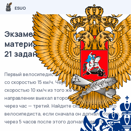
ESUO
Экзаменационный (типовой)
материал ОГЭ / Математика /
21 задания (24) / 94
Первый велосипедист выехал из посёлка по шоссе
со скоростью 15 км/ч. Через час после него со
скоростью 10 км/ч из того же посёлка в том же
направлении выехал второй велосипедист, а ещё
через час — третий. Найдите скорость третьего
велосипедиста, если сначала он догнал второго, а
через 5 часов после этого догнал первого.