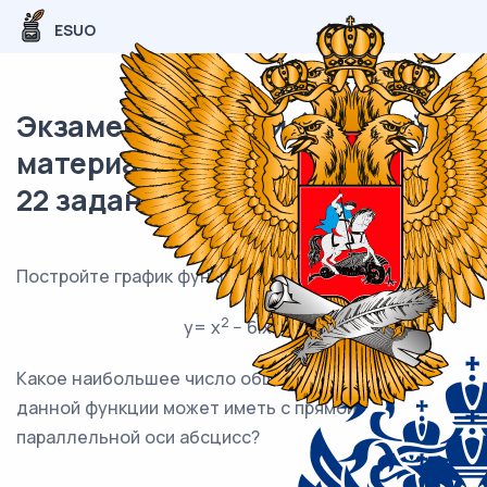
ESUO
Экзаменационный (типовой)
материал ОГЭ / Математика /
22 задания (24) / 83
Постройте график функции
2
y= x
− 6|x| + 5
Какое наибольшее число общих точек график
данной функции может иметь с прямой,
параллельной оси абсцисс?