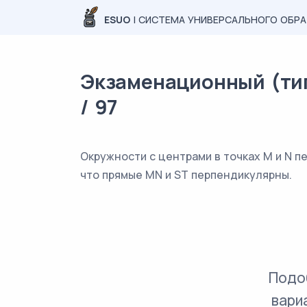
ESUO
| СИСТЕМА УНИВЕРСАЛЬНОГО ОБР
Экзаменационный (тип
/ 97
Окружности с центрами в точках M и N пе
что прямые MN и ST перпендикулярны.
Подо
вари