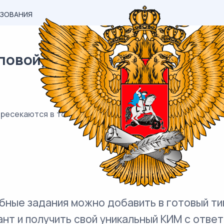
АЗОВАНИЯ
овой) материал ОГЭ / Математ
ресекаются в точках S и T , причём точки M и N лежат п
бные задания можно добавить в готовый ти
ант и получить свой уникальный КИМ с ответ