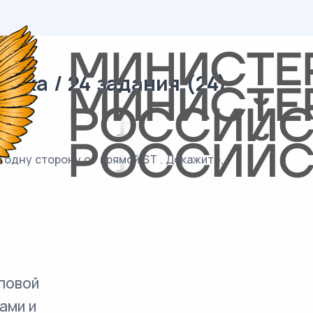
ика / 24 задания (24)
о одну сторону от прямой ST . Докажите,
повой
ами и