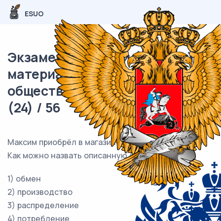
ESUO
Экзаменационный (типовой)
материал ОГЭ /
обществознание / 07 задания
(24) / 56
Максим приобрёл в магазине несколько пар обуви.
Как можно назвать описанную ситуацию?
1) обмен
2) производство
3) распределение
4) потребление