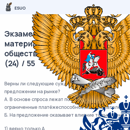
ESUO
Экзаменационный (типовой)
материал ОГЭ /
обществознание / 09 задания
(24) / 55
Верны ли следующие суждения о спросе и
предложении на рынке?
А. В основе спроса лежат потребности,
ограниченные платёжеспособностью покупателей.
Б. На предложение оказывает влияние только цена.
1) верно только А