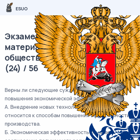
ESUO
Экзаменационный (типовой)
материал ОГЭ /
обществознание / 09 задания
(24) / 56
Верны ли следующие суждения о способах
повышения экономической эффективности?
А. Внедрение новых технологий в производство
относится к способам повышения эффективности
производства.
Б. Экономическая эффективность означает