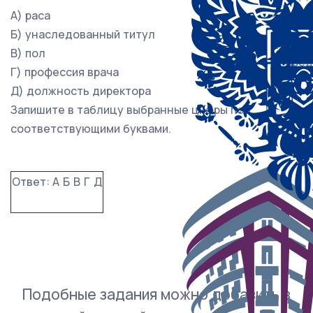
А) раса
Б) унаследованный титул
1) дос
В) пол
2) пре
Г) профессия врача
Д) должность директора
Запишите в таблицу выбранные цифры под
соответствующими буквами.
Ответ:
А
Б
В
Г
Д
Подобные задания можно добавить в