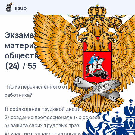
ESUO
Экзаменационный (типовой)
материал ОГЭ /
обществознание / 16 задания
(24) / 55
Что из перечисленного относится к обязанностям
работника?
1) соблюдение трудовой дисциплины
2) создание профессиональных союзов
3) защита своих трудовых прав
4) участие в управлении организацией