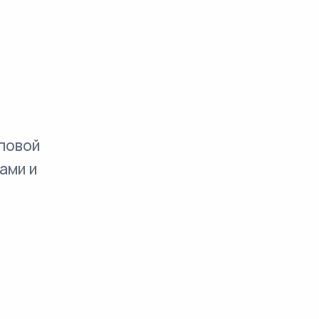
повой
ами и