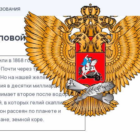
АЗОВАНИЯ
овой) материал ОГЭ / Русский 
ли в 1868 году не на Земле, а на
)Почти через три десятилетия
3)Но на нашей железокремниевой
ия в десятки миллиардов раз
анимает второе после водорода
, в которых гелий скапливался бы
он рассеян по планете и
ане, земной коре.