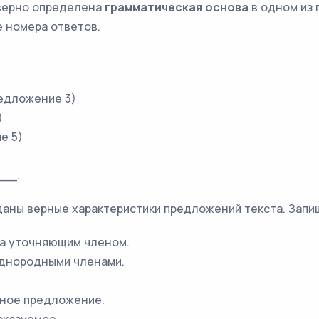
 верно определена
грамматическая основа
в одном из 
 номера ответов.
едложение 3)
)
е 5)
__.
 даны верные характеристики предложений текста. Запи
на уточняющим членом.
однородными членами.
чное предложение.