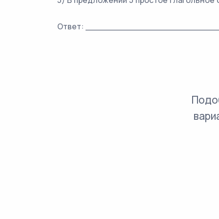
5) В предложении 5 простое глагольное 
Ответ: _________________________
Подо
вари