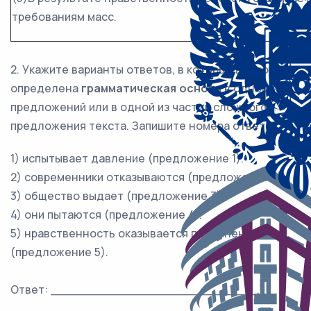
требованиям масс.
2. Укажите варианты ответов, в которых верно
определена
грамматическая основа
в одном из
предложений или в одной из частей сложного
предложения текста. Запишите номера ответов.
1) испытывает давление (предложение 1).
2) современники отказываются (предложение 2).
3) общество выдает (предложение 3).
4) они пытаются (предложение 4).
5) нравственность оказывается подчинена
(предложение 5).
Ответ: ___________________________.