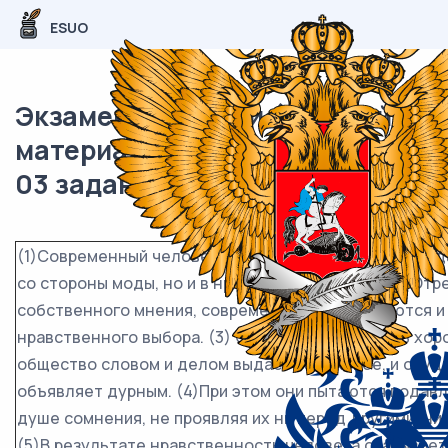
ESUO
Экзаменационный (типовой)
материал ОГЭ / Русский / 02-
03 задание / 04
(1)Современный человек испытывает жесточайшее д
со стороны моды, но и в нравственном плане. (2)Отр
собственного мнения, современники отказываются и
нравственного выбора. (3) Они должны признать хор
общество словом и делом выдает за таковое, и осуди
объявляет дурным. (4)При этом они пытаются подав
душе сомнения, не проявляя их ни перед другими, ни
(5)В результате нравственность человека оказывае