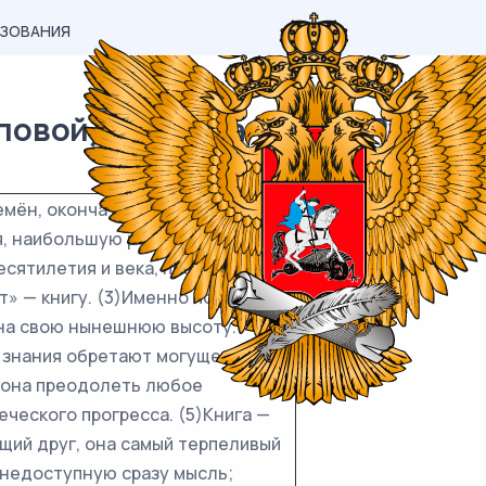
АЗОВАНИЯ
вой) материал ОГЭ / Русский 
ремён, окончательно выделивших
я, наибольшую роль сыграла
есятилетия и века, прежде чем
» — книгу. (3)Именно по книгам,
 на свою нынешнюю высоту.
е знания обретают могущество
згона преодолеть любое
ческого прогресса. (5)Книга —
щий друг, она самый терпеливый
 недоступную сразу мысль;