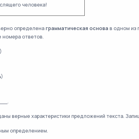
ыслящего человека!
 верно определена
грамматическая основа
в одном из 
 номера ответов.
)
4)
__.
 даны верные характеристики предложений текста. Запи
ным определением.