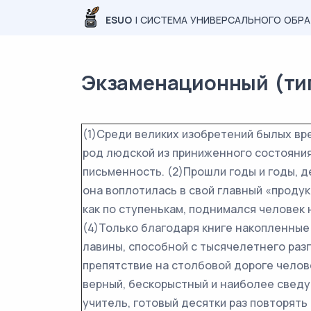
ESUO
| СИСТЕМА УНИВЕРСАЛЬНОГО ОБР
Экзаменационный (типо
(1)Среди великих изобретений былых в
род людской из приниженного состояни
письменность. (2)Прошли годы и годы, д
она воплотилась в свой главный «продукт
как по ступенькам, поднимался человек
(4)Только благодаря книге накопленны
лавины, способной с тысячелетнего ра
препятствие на столбовой дороге челове
верный, бескорыстный и наиболее сведу
учитель, готовый десятки раз повторять