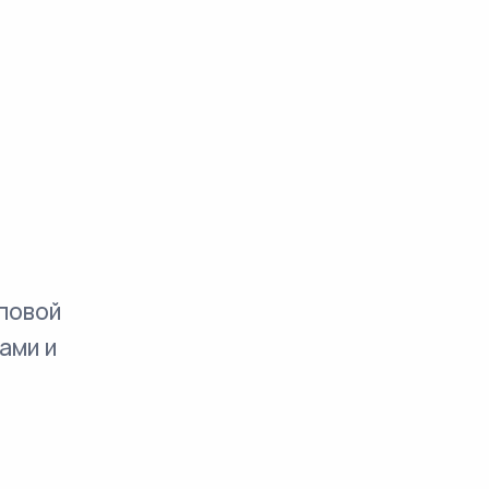
повой
ами и