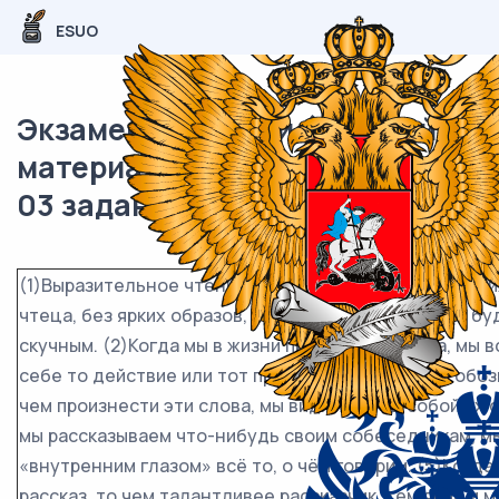
ESUO
Экзаменационный (типовой)
материал ОГЭ / Русский / 02-
03 задание / 22
(1)Выразительное чтение невозможно без внутренн
чтеца, без ярких образов, в противном случае оно б
скучным. (2)Когда мы в жизни произносим слова, мы 
себе то действие или тот предмет, которые они обо
чем произнести эти слова, мы видим перед собой их 
мы рассказываем что-нибудь своим собеседникам, м
«внутренним глазом» всё то, о чём говорим. (5)Когд
рассказ, то чем талантливее рассказчик, тем ярче и