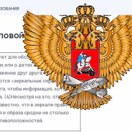
АЗОВАНИЯ
овой) материал ОГЭ / Русский 
тет для обозначения точного
х или о детях и их родителях
жение друг друга. (3)В
тся «зеркальные серверы»,
га, чтобы информация, которая
. (4)Несмотря на это, отражение
звестно, что в зеркале правое
 и образа сродни не столько
отивоположностей.