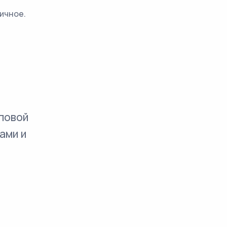
ичное.
повой
ами и