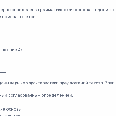
 верно определена
грамматическая основа
в одном из 
 номера ответов.
ложение 4)
__.
 даны верные характеристики предложений текста. Запи
ным согласованным определением.
ие основы.