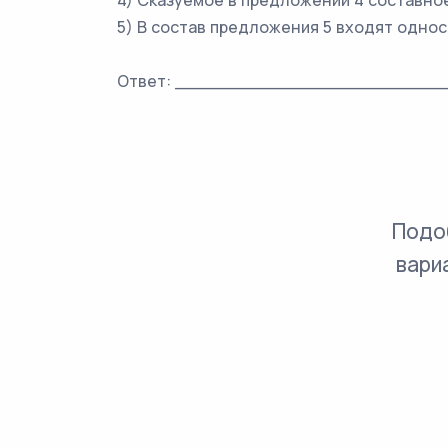
4) Сказуемое в предложении 4 составно
5) В состав предложения 5 входят одно
Ответ: _________________________
Подо
вари