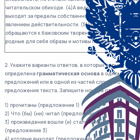
читательском обиходе. (4)А ведь не так-то уж и мног
выходят за пределы собственно искусства, становя
явлением действительности. (5)Уральские камнерез
обращаются к бажовским творениям, воплощая в до
родные для себя образы и мотивы писателя.
2. Укажите варианты ответов, в которых верно
определена
грамматическая основа
в одном из
предложений или в одной из частей сложного
предложения текста. Запишите номера ответов.
1) прочитаны (предложение 1)
2) Что (бы) (ни) читал (предложение 2)
3) произведения вошли (и) стали явлением
(предложение 3)
4) которые выходят (предложение 4)