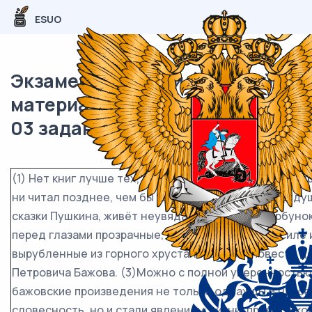
ESUO
Экзаменационный (типовой)
материал ОГЭ / Русский / 02-
03 задание / 26
(1) Нет книг лучше тех, что прочитаны в детстве и от
ни читал позднее, чем бы ни увлекался, в глубине д
сказки Пушкина, живёт неувядаемый «Конёк-Горбунок
перед глазами прозрачные, исключительные по силе 
вырубленные из горного хрусталя, сказы и повести 
Петровича Бажова. (3)Можно с полной уверенностью 
бажовские произведения не только однажды и навсе
словесность, но и стали явлением жизни, прочно ук