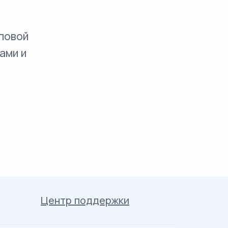
повой
ами и
Центр поддержки