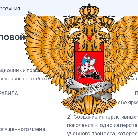
АЗОВАНИЯ
вой) материал ОГЭ / Русский 
ационными правилами и предложениями, которые могут
ии первого столбца подберите соответствующую позиц
РАВИЛА
1) Зимой звёзды на небе ярк
2) Создание интерактивных
поколения — одно из персп
ропущенного члена
учебного процесса, которое