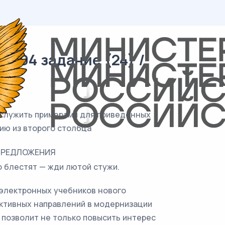
/ 04 задание (24) /
 служить примерами для приведённых
ию из второго столбца
ПРЕДЛОЖЕНИЯ
о блестят — жди лютой стужи.
 электронных учебников нового
ективных направлений в модернизации
 позволит не только повысить интерес