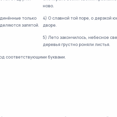
ново.
единённые только
4) О славной той поре, о дерзкой ю
зделяются запятой.
дворе.
5) Лето закончилось, небесное св
деревья грустно роняли листья.
од соответствующими буквами.