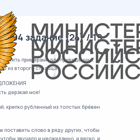
/ 04 задание (24) / 19
 служить примерами для приведённых
ию из второго столбца
ДЛОЖЕНИЯ
сть дерзкая моя!
ый, крепко рубленный из толстых брёвен
ак поставить слово в ряду других, чтобы
 чтобы звучало и неожиданно, и веско, и