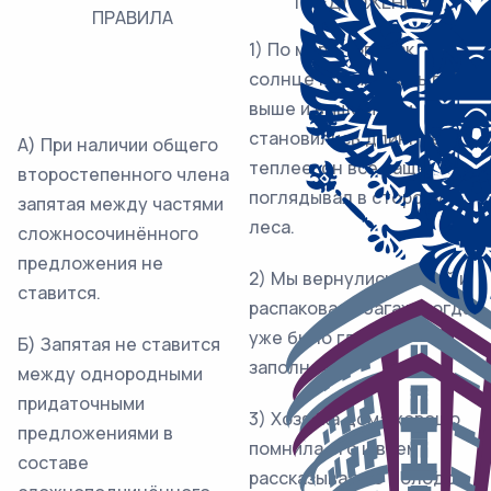
ПРЕДЛОЖЕНИЯ
ПРАВИЛА
1) По мере того как
солнце подымалось всё
выше и выше и дни
становились длиннее и
А) При наличии общего
теплее, он всё чаще
второстепенного члена
поглядывал в сторону
запятая между частями
леса.
сложносочинённого
предложения не
2) Мы вернулись домой и
ставится.
распаковали багаж, когда
уже было глубоко
Б) Запятая не ставится
заполночь.
между однородными
придаточными
3) Хозяйка дома хорошо
предложениями в
помнила его и всем
составе
рассказывала о молодом