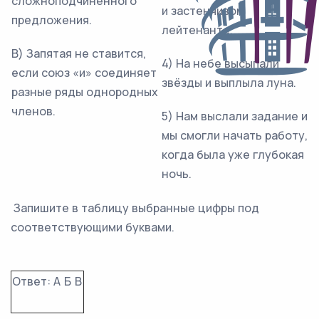
сложноподчинённого
и застенчивом
предложения.
лейтенанте.
В) Запятая не ставится,
4) На небе высыпали
если союз «и» соединяет
звёзды и выплыла луна.
разные ряды однородных
членов.
5) Нам выслали задание и
мы смогли начать работу,
когда была уже глубокая
ночь.
Запишите в таблицу выбранные цифры под
соответствующими буквами.
Ответ:
А
Б
В