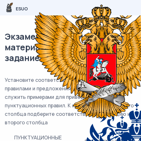
ESUO
Экзаменационный (типовой)
материал ОГЭ / Русский / 04
задание (24) / 24
Установите соответствие между пунктуационными
правилами и предложениями, которые могут
служить примерами для приведённых
пунктуационных правил. К каждой позиции первого
столбца подберите соответствующую позицию из
второго столбца
ПУНКТУАЦИОННЫЕ