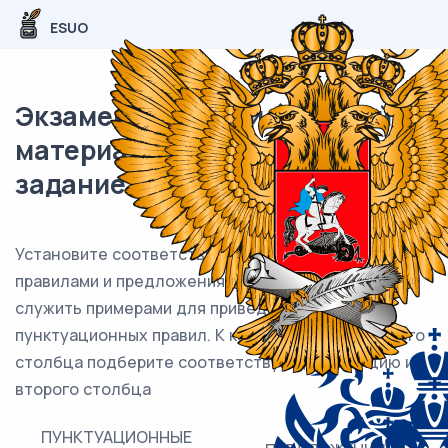
ESUO
Экзаменационный (типовой)
материал ОГЭ / Русский / 04
задание (24) / 40
Установите соответствие между пунктуационными
правилами и предложениями, которые могут
служить примерами для приведённых
пунктуационных правил. К каждой позиции первого
столбца подберите соответствующую позицию из
второго столбца
ПУНКТУАЦИОННЫЕ