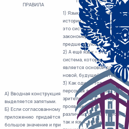
ПРЕДЛОЖЕНИЯ
ПРАВИЛА
1) Язык в любой момент
истории своего развития –
это система, которая
закономерно связана с
предшествующей.
2) А ещё язык – это
система, которая
является основой для
новой, будущей системы.
3) Как один и тот же
персонаж раскрывает для
А) Вводная конструкция
зрителя свой характер и
выделяется запятыми.
проявляет его в
Б) Если согласованному
различных сценах пьесы,
приложению придаётся
так и язык, веками
большое значение и при