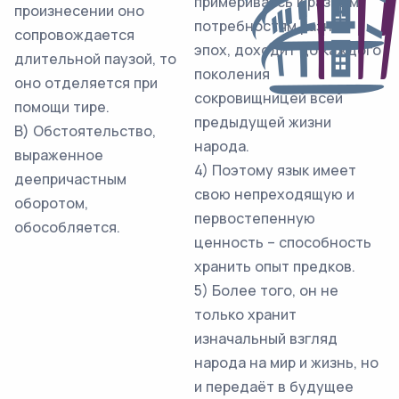
примериваясь к разным
произнесении оно
потребностям разных
сопровождается
эпох, доходит до каждого
длительной паузой, то
поколения
оно отделяется при
сокровищницей всей
помощи тире.
предыдущей жизни
В) Обстоятельство,
народа.
выраженное
4) Поэтому язык имеет
деепричастным
свою непреходящую и
оборотом,
первостепенную
обособляется.
ценность – способность
хранить опыт предков.
5) Более того, он не
только хранит
изначальный взгляд
народа на мир и жизнь, но
и передаёт в будущее