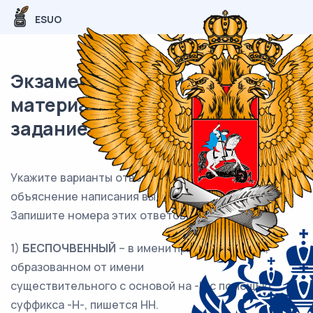
ESUO
Экзаменационный (типовой)
материал ОГЭ / Русский / 06
задание / 67
Укажите варианты ответов, в которых дано верное
объяснение написания выделенного слова.
Запишите номера этих ответов.
1)
БЕСПОЧВЕННЫЙ
– в имени прилагательном,
образованном от имени
существительного с основой на -Н с помощью
суффикса -Н-, пишется НН.