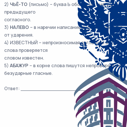
2)
ЧЬЁ-ТО
(письмо) – буква Ь обозначает мягкость
предыдущего
согласного.
3)
НАЛЕВО
– в наречии написание суффикса зависит
от ударения.
4) ИЗВЕСТНЫЙ – непроизносимая согласная в корне
слова проверяется
словом известен.
5)
АБАЖУР
– в корне слова пишутся непроверяемые
безударные гласные.
Ответ: ___________________________.