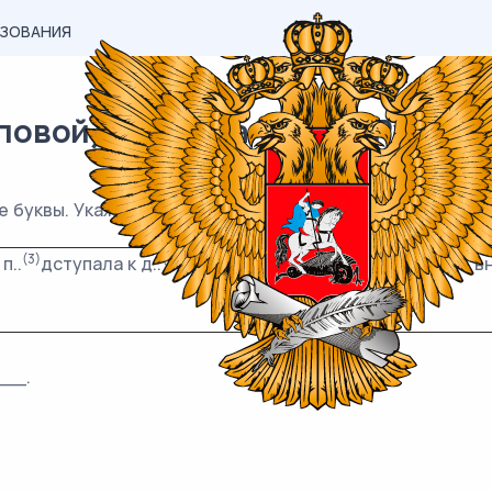
АЗОВАНИЯ
вой) материал ОГЭ / Русский 
е буквы. Укажите все цифры, на месте которых пишется
(3)
(4)
(5)
(6)
п..
дступала к д..
мам, от к..
торых р..
збегались в
__.