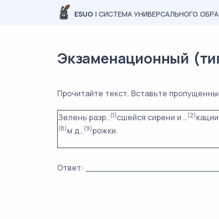
ESUO
| СИСТЕМА УНИВЕРСАЛЬНОГО ОБР
Экзаменационный (типо
Прочитайте текст. Вставьте пропущенны
(1)
(2)
Зелень разр..
сшейся сирени и ..
кации 
(8)
(9)
м д..
рожки.
Ответ: _________________________