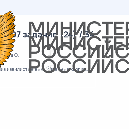
/ 07 задание (24) / 34
 буква
О
.
(7)
низ извилистые вым..
щенные кирпич..